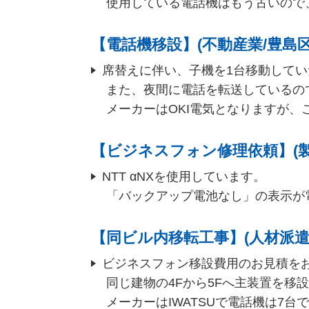
使用している電話機はもう古いので
【電話機移設】(不動産業/豊島区
席替えに伴い、子機を1台移動して
また、夜間に電話を転送しているの
メーカーはOKI電気となりますが
【ビジネスフォン修理依頼】(製
NTT αNXを使用しています。
「バックアップ電池なし」の表示が
【同ビル内移転工事】(人材派遣
ビジネスフォン移設費用のお見積を
同じ建物の4Fから5Fへ主装置を移
メーカーはIWATSUで電話機は7