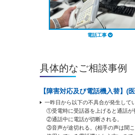
電話工事
具体的なご相談事例
【障害対応及び電話機入替】(医
一昨日から以下の不具合が発生して
①受電時に受話器を上げると通話が
②通話中に電話が切断される。
③音声が途切れる。(相手の声は聞